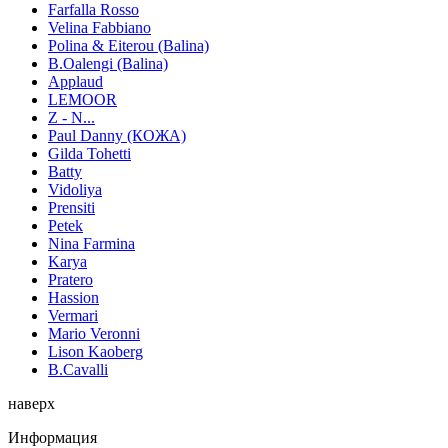
Farfalla Rosso
Velina Fabbiano
Polina & Eiterou (Balina)
B.Oalengi (Balina)
Applaud
LEMOOR
Z - N...
Paul Danny (КОЖА)
Gilda Tohetti
Batty
Vidoliya
Prensiti
Petek
Nina Farmina
Karya
Pratero
Hassion
Vermari
Mario Veronni
Lison Kaoberg
B.Cavalli
наверх
Информация