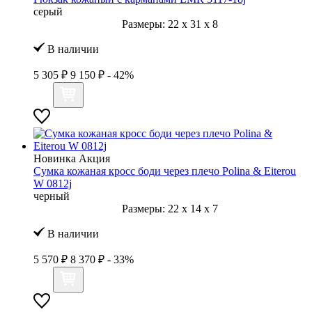
серый
Размеры:
22
x
31
x
8
В наличии
5 305 ₽
9 150 ₽
- 42%
Новинка
Акция
Сумка кожаная кросс боди через плечо Polina & Eiterou
W 0812j
черный
Размеры:
22
x
14
x
7
В наличии
5 570 ₽
8 370 ₽
- 33%