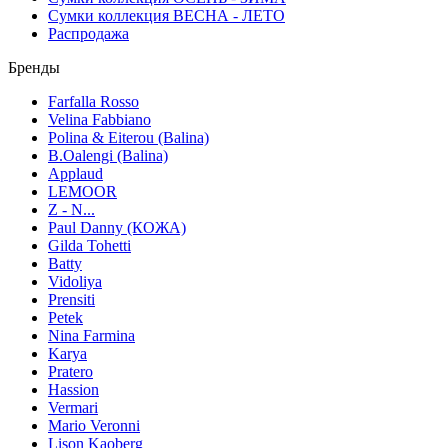
Сумки коллекция ВЕСНА - ЛЕТО
Распродажа
Бренды
Farfalla Rosso
Velina Fabbiano
Polina & Eiterou (Balina)
B.Oalengi (Balina)
Applaud
LEMOOR
Z - N...
Paul Danny (КОЖА)
Gilda Tohetti
Batty
Vidoliya
Prensiti
Petek
Nina Farmina
Karya
Pratero
Hassion
Vermari
Mario Veronni
Lison Kaoberg