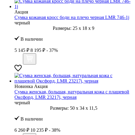
Акция
Сумка кожаная кросс боди на плечо черная LMR 746-1j
черный
Размеры:
25
x
18
x
9
В наличии
5 145 ₽
8 195 ₽
- 37%
Новинка
Акция
Сумка женская, большая, натуральная кожа с плащевой
Оксфорд, LMR 23217j, черная
черный
Размеры:
50
x
34
x
11,5
В наличии
6 260 ₽
10 235 ₽
- 38%