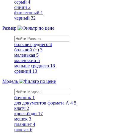
серый
4
синий
2
фиолетовый
1
черный
32
Размер
больше среднего
4
большой (+)
3
маленькая
5
маленький
5
меньше среднего
18
средний
13
Модель
бочонок
1
для документов формата А 4
5
клатч
2
кросс-боди
17
мешок
3
планшет
4
рюкзак
6