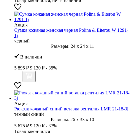
Товар закончился, нет в наличии.
Акция
Сумка кожаная женская черная Polina & Eiterou W 1291-
1j
черный
Размеры:
24
x
24
x
11
В наличии
5 895 ₽
9 130 ₽
- 35%
Акция
Рюкзак кожаный синий вставка рептилия LMR 21-18-3j
темный синий
Размеры:
26
x
33
x
10
5 675 ₽
9 120 ₽
- 37%
Товар закончился