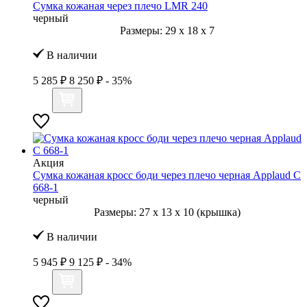
Сумка кожаная через плечо LMR 240
черный
Размеры:
29
x
18
x
7
В наличии
5 285 ₽
8 250 ₽
- 35%
Акция
Сумка кожаная кросс боди через плечо черная Applaud С
668-1
черный
Размеры:
27
x
13
x
10 (крышка)
В наличии
5 945 ₽
9 125 ₽
- 34%