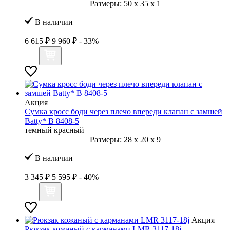
Размеры:
50
x
35
x
1
В наличии
6 615 ₽
9 960 ₽
- 33%
Акция
Сумка кросс боди через плечо впереди клапан с замшей
Batty* B 8408-5
темный красный
Размеры:
28
x
20
x
9
В наличии
3 345 ₽
5 595 ₽
- 40%
Акция
Рюкзак кожаный с карманами LMR 3117-18j