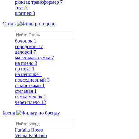
рюкзак трансформер
7
тоут
7
шоппер
3
Стиль
бочонок
1
городской
17
деловой
7
маленькая сумка
7
на плечо
3
на пояс
1
на цепочке
1
повседневный
3
с пайетками
1
стеганая
1
сумка мешок
1
через плечо
12
Бренд
Farfalla Rosso
Velina Fabbiano