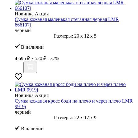
Новинка
Акция
Сумка кожаная маленькая стеганная черная LMR
666107j
черный
Размеры:
20
x
12
x
5
В наличии
4 695 ₽
7 520 ₽
- 37%
Новинка
Акция
Сумка кожаная кросс боди на плечо и через плечо LMR
9919j
черный
Размеры:
22
x
17
x
9
В наличии