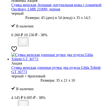
Новинка
Акция
Сумка женская, большая, натуральная кожа с плащевой
Оксфорд, LMR 21009j, черная
черный
Размеры:
45 (дно) и 54 (вход)
x
35
x
14,5
В наличии
6 260 ₽
10 230 ₽
- 38%
Акция
Сумка женская длинные ручки два отдела Gilda Tohetti
GT 30773
черный + бронзовый
Размеры:
35
x
21
x
10
В наличии
4 145 ₽
6 695 ₽
- 38%