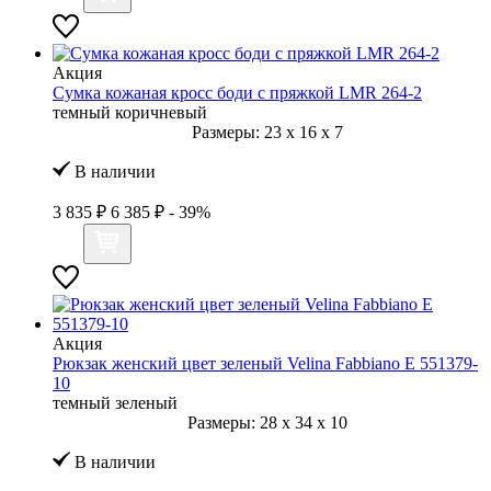
Акция
Сумка кожаная кросс боди с пряжкой LMR 264-2
темный коричневый
Размеры:
23
x
16
x
7
В наличии
3 835 ₽
6 385 ₽
- 39%
Акция
Рюкзак женский цвет зеленый Velina Fabbiano E 551379-
10
темный зеленый
Размеры:
28
x
34
x
10
В наличии