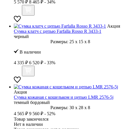
5 570 ₽
8 465 ₽
- 34%
Акция
Сумка клатч с цепью Farfalla Rosso R 3433-1
черный
Размеры:
25
x
15
x
8
В наличии
4 335 ₽
6 520 ₽
- 33%
Акция
Сумка кожаная с кошельком и цепью LMR 2576-5j
темный бордовый
Размеры:
30
x
28
x
8
4 565 ₽
9 560 ₽
- 52%
Товар закончился
Нет в наличии