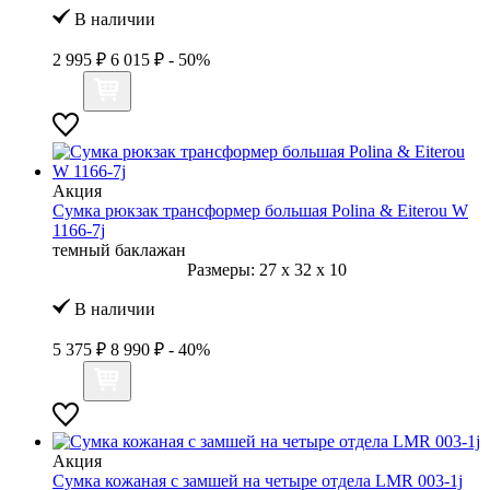
В наличии
2 995 ₽
6 015 ₽
- 50%
Акция
Сумка рюкзак трансформер большая Polina & Eiterou W
1166-7j
темный баклажан
Размеры:
27
x
32
x
10
В наличии
5 375 ₽
8 990 ₽
- 40%
Акция
Сумка кожаная с замшей на четыре отдела LMR 003-1j