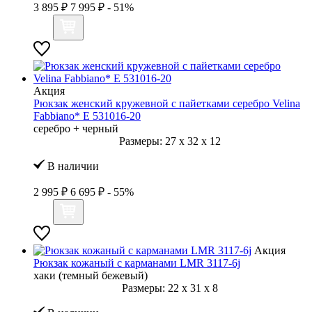
3 895 ₽
7 995 ₽
- 51%
Акция
Рюкзак женский кружевной с пайетками серебро Velina
Fabbiano* E 531016-20
серебро + черный
Размеры:
27
x
32
x
12
В наличии
2 995 ₽
6 695 ₽
- 55%
Акция
Рюкзак кожаный с карманами LMR 3117-6j
хаки (темный бежевый)
Размеры:
22
x
31
x
8