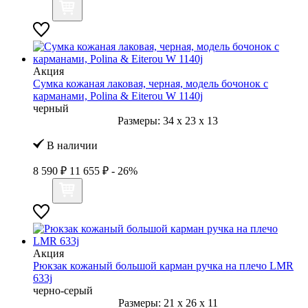
Акция
Сумка кожаная лаковая, черная, модель бочонок с
карманами, Polina & Eiterou W 1140j
черный
Размеры:
34
x
23
x
13
В наличии
8 590 ₽
11 655 ₽
- 26%
Акция
Рюкзак кожаный большой карман ручка на плечо LMR
633j
черно-серый
Размеры:
21
x
26
x
11