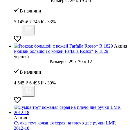
Размеры:
29
x
19
x
6
В наличии
5 145 ₽
7 745 ₽
- 33%
Акция
Рюкзак большой с кожей Farfalla Rosso* R 1829
черный
Размеры:
29
x
30
x
12
В наличии
4 545 ₽
6 495 ₽
- 30%
Акция
Сумка тоут кожаная серая на плечо две ручки LMR
2012-18