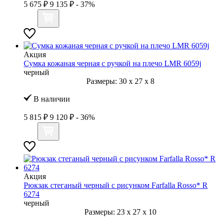
5 675 ₽
9 135 ₽
- 37%
Акция
Сумка кожаная черная с ручкой на плечо LMR 6059j
черный
Размеры:
30
x
27
x
8
В наличии
5 815 ₽
9 120 ₽
- 36%
Акция
Рюкзак стеганый черный с рисунком Farfalla Rosso* R
6274
черный
Размеры:
23
x
27
x
10