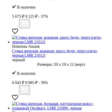
В наличии
5 675 ₽
9 125 ₽
- 37%
Новинка
Акция
Сумка женская, кожаная, кросс боди, через плечо,
черная LMR 21012j
черный
Размеры:
20
x
19
x
12 (верх)
В наличии
6 045 ₽
9 985 ₽
- 39%