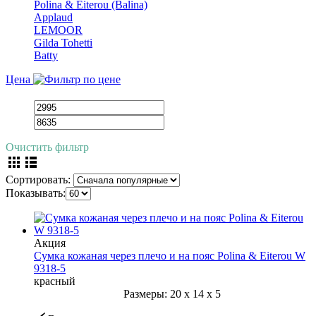
Polina & Eiterou (Balina)
Applaud
LEMOOR
Gilda Tohetti
Batty
Цена
Очистить фильтр
Сортировать:
Показывать:
Акция
Сумка кожаная через плечо и на пояс Polina & Eiterou W
9318-5
красный
Размеры:
20
x
14
x
5