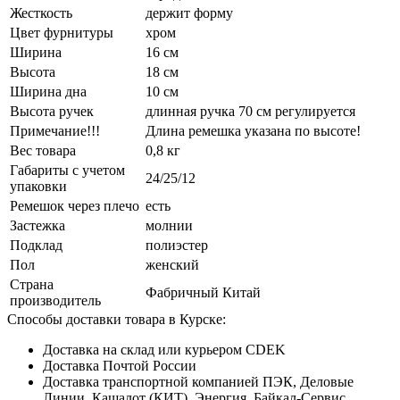
Жесткость
держит форму
Цвет фурнитуры
хром
Ширина
16 см
Высота
18 см
Ширина дна
10 см
Высота ручек
длинная ручка 70 см регулируется
Примечание!!!
Длина ремешка указана по высоте!
Вес товара
0,8 кг
Габариты с учетом
24/25/12
упаковки
Ремешок через плечо
есть
Застежка
молнии
Подклад
полиэстер
Пол
женский
Страна
Фабричный Китай
производитель
Способы доставки товара в Курске:
Доставка на склад или курьером CDEK
Доставка Почтой России
Доставка транспортной компанией ПЭК, Деловые
Линии, Кашалот (КИТ), Энергия, Байкал-Сервис