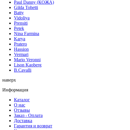
Paul Danny (КОЖА)
Gilda Tohetti
Batty
Vidoliya
Prensiti
Petek
Nina Farmina
Karya
Pratero
Hassion
Vermari
Mario Veronni
Lison Kaoberg
B.Cavalli
наверх
Информация
Каталог
О нас
Отзывы
Заказ - Оплата
Доставка
Гарантия и возврат